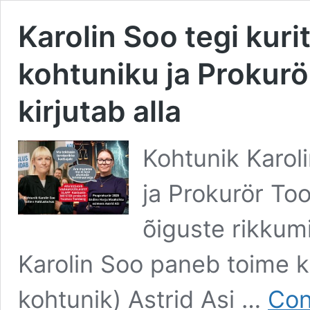
Karolin Soo tegi kuri
kohtuniku ja Proku
kirjutab alla
Kohtunik Karol
ja Prokurör T
õiguste rikkum
Karolin Soo paneb toime k
kohtunik) Astrid Asi …
Con