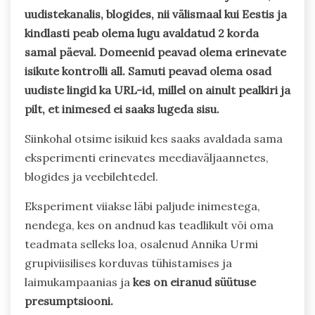
uudistekanalis, blogides, nii välismaal kui Eestis ja
kindlasti peab olema lugu avaldatud 2 korda
samal päeval. Domeenid peavad olema erinevate
isikute kontrolli all. Samuti peavad olema osad
uudiste lingid ka URL-id, millel on ainult pealkiri ja
pilt, et inimesed ei saaks lugeda sisu.
Siinkohal otsime isikuid kes saaks avaldada sama
eksperimenti erinevates meediaväljaannetes,
blogides ja veebilehtedel.
Eksperiment viiakse läbi paljude inimestega,
nendega, kes on andnud kas teadlikult või oma
teadmata selleks loa, osalenud Annika Urmi
grupiviisilises korduvas tühistamises ja
laimukampaanias ja
kes on eiranud süütuse
presumptsiooni.