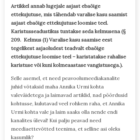
Artikkel annab lugejale asjast ebaõige
ettekujutuse, mis tähendab varalise kasu saamist
asjast ebaõige ettekujutuse loomise teel.
Karistusseadustikus tuntakse seda kelmusena (§
209. Kelmus (1) Varalise kasu saamise eest
tegelikest asjaoludest teadvalt ebaõige
ettekujutuse loomise teel – karistatakse rahalise
karistuse või kuni kolmeaastase vangistusega.).
Selle asemel, et need peavoolumeediakanalite
juhid võtaksid maha Annika Urmi kohta
valeväidetega ja laimavad artiklid, nad pöördusid
kohtusse, kulutavad veel rohkem raha, et Annika
Urmi kohta vale ja laim saaks olla nende endi
kanalites üleval! Kui palju peavad need
meediaettevõtted teenima, et selline asi oleks
kasumlik?