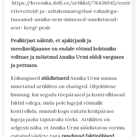
https://kroonika.delfi.ee/artikkel/76438045/eesti-
ettevotteid-ja- seltskonnategelasi-rahadega-
tussanud-annika-urm-inimesed-suudistavad-
sest- keegi-peab
Pealkirjast nähtub, et ajakirjanik ja
meediaväljaanne on endale võtnud kohtuniku
volituse ja mõistnud Annika Urmi süüdi varguses
ja pettuses.
Kõiksugused
süüdistused
Annika Urmi suunas
nimetatud artiklites on ebaõiged. Objektiivne
hinnang: kui segada tõepärased ja kontrollitavad
faktid valega, mida pole lugejal võimalik
kontrollida, muutub kogu esitatu keskpärase
lugeja jaoks tajutavaks tõeks. Artiklites on
selgesti näha, et Annika Urmi süüdistavas vormis
esitatud väidete taga
puuduvad faktipõhised