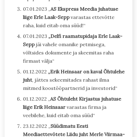
07.01.2023 „
AS Ekspress Meedia juhatuse
liige Erle Laak-Sepp
varastas ettevõtte
raha, kuid eitab oma süüd!“
07.01.2023
„Delfi raamatupidaja Erle Laak-
Sepp
jäi vahele omanike petmisega,
võltsides dokumente ja skeemitas raha
firmast välja“
01.12.2022
„Erik Heinsaar on kaval Õhtulehe
juht
, jättes sekeemitades rahast ilma
mitmed koostööpartnerid ja investorid“
01.12.2022 „
AS Õhtuleht Kirjastus juhatuse
liige Erik Heinsaar
varastas firma ja
veebilehe, kuid eitab oma süüd“
23.12.2022 „
Süüdimatu Eesti
Meediaettevõtete Liidu juht Merle Viirmaa-