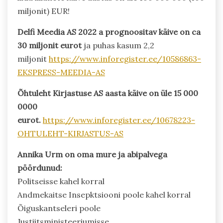
miljonit) EUR!
Delfi Meedia AS 2022 a prognoositav käive on ca
30 miljonit eurot
ja puhas kasum 2,2
miljonit
https://www.inforegister.ee/10586863-
EKSPRESS-MEEDIA-AS
Õhtuleht Kirjastuse AS aasta käive on üle 15 000
0000
eurot.
https://www.inforegister.ee/10678223-
OHTULEHT-KIRJASTUS-AS
Annika Urm on oma mure ja abipalvega
pöördunud:
Politseisse kahel korral
Andmekaitse Insepktsiooni poole kahel korral
Õiguskantseleri poole
Justiitsministeeriumisse