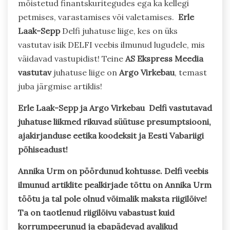
mõistetud finantskuritegudes ega ka kellegi
petmises, varastamises või valetamises.
Erle
Laak-Sepp
Delfi juhatuse liige, kes on üks
vastutav isik DELFI veebis ilmunud lugudele, mis
väidavad vastupidist! Teine
AS Ekspress Meedia
vastutav
juhatuse liige on
Argo Virkebau
, temast
juba järgmise artiklis!
Erle Laak-Sepp ja Argo Virkebau Delfi vastutavad
juhatuse liikmed rikuvad süütuse presumptsiooni,
ajakirjanduse eetika koodeksit ja Eesti Vabariigi
põhiseadust!
Annika Urm on pöördunud kohtusse. Delfi veebis
ilmunud artiklite pealkirjade tõttu on Annika Urm
töötu ja tal pole olnud võimalik maksta riigilõive!
Ta on taotlenud riigilõivu vabastust kuid
korrumpeerunud ja ebapädevad avalikud