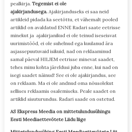
pealkirja.
Tegemist ei ole
ajakirjandusega.
Ajakirjanduseks ei saa neid
artikleid pidada ka seetõttu, et vähemalt pooled
artiklid on avaldatud ENNE Radari saate eetrisse
minekut ja ajakirjanikud ei ole teinud iseseisvat
uurimistööd, ei ole suhelnud ega kuulanud ära
asjassepuutuvaid isikuid, nad on reklaaminud
samal päeval HILJEM eetrisse minevat saadet,
tehes minu kohta järeldusi juba enne, kui nad on
isegi saadet näinud! See ei ole ajakirjandus, see
on reklaam. Ma ei ole andnud oma nõusolekut
sellises reklaamis osalemiseks. Peale saadet on
artiklid sisuturundus. Radari saade on ostetud.
AS Ekspress Meedia on mittetulundusühingu
Eesti Meediaettevõtete Liidu liige
Mittetulundusühing Eesti Meediaettevõtete Liit