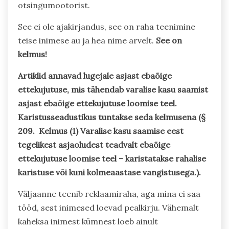
otsingumootorist.
See ei ole ajakirjandus, see on raha teenimine
teise inimese au ja hea nime arvelt.
See on
kelmus!
Artiklid annavad lugejale asjast ebaõige
ettekujutuse, mis tähendab varalise kasu saamist
asjast ebaõige ettekujutuse loomise teel.
Karistusseadustikus tuntakse seda kelmusena (§
209. Kelmus (1) Varalise kasu saamise eest
tegelikest asjaoludest teadvalt ebaõige
ettekujutuse loomise teel – karistatakse rahalise
karistuse või kuni kolmeaastase vangistusega.).
Väljaanne teenib reklaamiraha, aga mina ei saa
tööd, sest inimesed loevad pealkirju. Vähemalt
kaheksa inimest kümnest loeb ainult