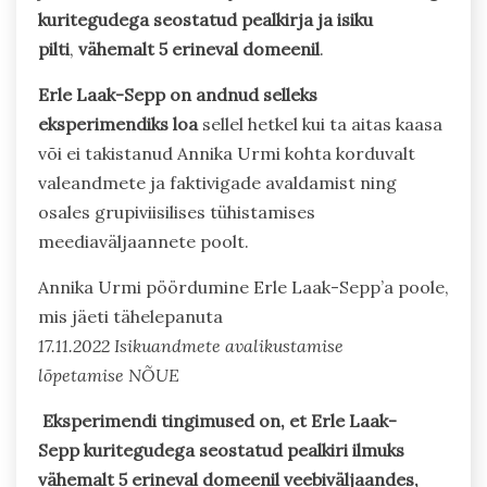
kuritegudega seostatud pealkirja ja isiku
pilti
,
vähemalt 5 erineval domeenil
.
Erle Laak-Sepp on andnud selleks
eksperimendiks loa
sellel hetkel kui ta aitas kaasa
või ei takistanud Annika Urmi kohta korduvalt
valeandmete ja faktivigade avaldamist ning
osales grupiviisilises tühistamises
meediaväljaannete poolt.
Annika Urmi pöördumine Erle Laak-Sepp’a poole,
mis jäeti tähelepanuta
17.11.2022 Isikuandmete avalikustamise
lõpetamise
NÕUE
Eksperimendi tingimused on, et Erle Laak-
Sepp kuritegudega seostatud pealkiri ilmuks
vähemalt 5 erineval domeenil veebiväljaandes,