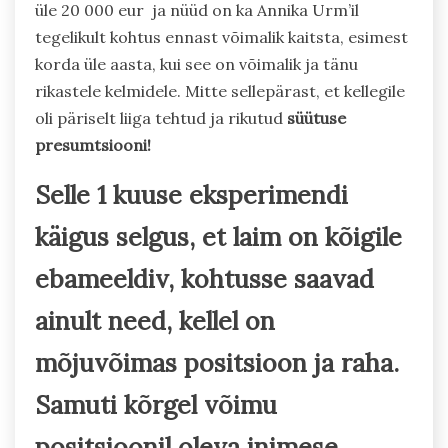
üle 20 000 eur ja nüüd on ka Annika Urm’il
tegelikult kohtus ennast võimalik kaitsta, esimest
korda üle aasta, kui see on võimalik ja tänu
rikastele kelmidele. Mitte sellepärast, et kellegile
oli päriselt liiga tehtud ja rikutud
süütuse
presumtsiooni!
Selle 1 kuuse eksperimendi
käigus selgus, et laim on kõigile
ebameeldiv, kohtusse saavad
ainult need, kellel on
mõjuvõimas positsioon ja raha.
Samuti kõrgel võimu
positsioonil oleva inimese