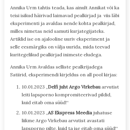
Annika Urm tahtis teada, kas ainult Annikat või ka
teisi isikud häirivad laimavad pealkirjad ja viis läbi
eksperimenti ja avaldas nende kohta pealkirjad,
milles nimetas neid samuti kurjategijateks.
Artiklid ise on ajalooline uuriv eksperiment ja
selle eesmärgiks on välja uurida, mida teevad
kuritegelikud pealkirjad inimeste eludega.
Annika Urm Avaldas selliste pealkrijadega
Satiirid, eksperimendi kirjeldus on all pool kirjas:
10.01.2023 „
Delfi juht Argo Virkebau
arvutist
leiti lapsporno kompromiteerivad pildid,
kuid eitab oma süüd!“
10.01.2023 „
AS Ekspress Meedia
juhatuse
liikme Argo Virkebau arvutist avastati
lapsporno pilte, kuid ta ise eitab oma süüd!“