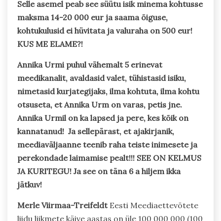
Selle asemel peab see süütu isik minema kohtusse
maksma 14-20 000 eur ja saama õiguse,
kohtukulusid ei hüvitata ja valuraha on 500 eur!
KUS ME ELAME?!
Annika Urmi puhul vähemalt 5 erinevat
meedikanalit, avaldasid valet, tühistasid isiku,
nimetasid kurjategijaks, ilma kohtuta, ilma kohtu
otsuseta, et Annika Urm on varas, petis jne.
Annika Urmil on ka lapsed ja pere, kes kõik on
kannatanud! Ja sellepärast, et ajakirjanik,
meediaväljaanne teenib raha teiste inimesete ja
perekondade laimamise pealt!!! SEE ON KELMUS
JA KURITEGU! Ja see on täna 6 a hiljem ikka
jätkuv!
Merle Viirmaa-Treifeldt
Eesti Meediaettevõtete
liidu liikmete käive aastas on üle 100 000 000 (100