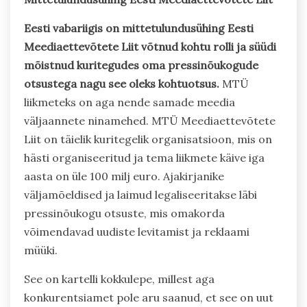
Eesti vabariigis on mittetulundusühing Eesti
Meediaettevõtete Liit võtnud kohtu rolli ja süüdi
mõistnud kuritegudes oma pressinõukogude
otsustega nagu see oleks kohtuotsus.
MTÜ
liikmeteks on aga nende samade meedia
väljaannete ninamehed. MTÜ Meediaettevõtete
Liit on täielik kuritegelik organisatsioon, mis on
hästi organiseeritud ja tema liikmete käive iga
aasta on üle 100 milj euro. Ajakirjanike
väljamõeldised ja laimud legaliseeritakse läbi
pressinõukogu otsuste, mis omakorda
võimendavad uudiste levitamist ja reklaami
müüki.
See on kartelli kokkulepe, millest aga
konkurentsiamet pole aru saanud, et see on uut