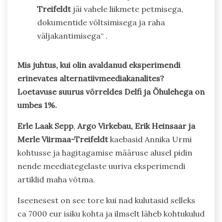
Treifeldt
jäi vahele liikmete petmisega,
dokumentide võltsimisega ja raha
väljakantimisega“ .
Mis juhtus, kui olin avaldanud eksperimendi
erinevates alternatiivmeediakanalites?
Loetavuse suurus võrreldes Delfi ja Õhulehega on
umbes 1%.
Erle Laak Sepp
,
Argo Virkebau, Erik Heinsaar ja
Merle Viirmaa-Treifeldt
kaebasid Annika Urmi
kohtusse ja hagitagamise määruse alusel pidin
nende meediategelaste uuriva eksperimendi
artiklid maha võtma.
Iseenesest on see tore kui nad kulutasid selleks
ca 7000 eur isiku kohta ja ilmselt läheb kohtukulud