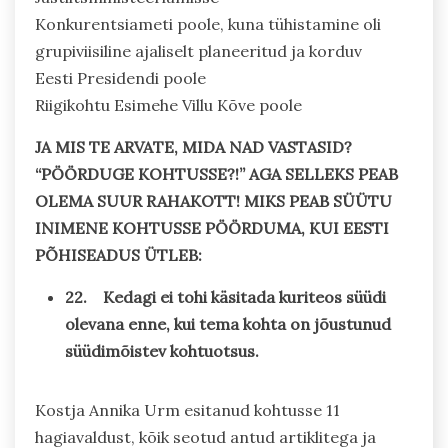
Konkurentsiameti poole, kuna tühistamine oli
grupiviisiline ajaliselt planeeritud ja korduv
Eesti Presidendi poole
Riigikohtu Esimehe Villu Kõve poole
JA MIS TE ARVATE, MIDA NAD VASTASID?
“PÖÖRDUGE KOHTUSSE?!” AGA SELLEKS PEAB
OLEMA SUUR RAHAKOTT! MIKS PEAB SÜÜTU
INIMENE KOHTUSSE PÖÖRDUMA, KUI EESTI
PÕHISEADUS ÜTLEB:
22. Kedagi ei tohi käsitada kuriteos süüdi
olevana enne, kui tema kohta on jõustunud
süüdimõistev kohtuotsus.
Kostja Annika Urm esitanud kohtusse 11
hagiavaldust, kõik seotud antud artiklitega ja