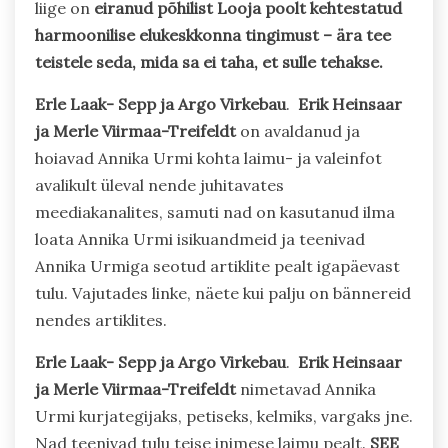
liige on
eiranud põhilist Looja poolt kehtestatud
harmoonilise elukeskkonna tingimust – ära tee
teistele seda, mida sa ei taha, et sulle tehakse.
Erle Laak- Sepp ja Argo Virkebau
.
Erik Heinsaar
ja Merle Viirmaa-Treifeldt
on avaldanud ja
hoiavad Annika Urmi kohta laimu- ja valeinfot
avalikult üleval nende juhitavates
meediakanalites, samuti nad on kasutanud ilma
loata Annika Urmi isikuandmeid ja teenivad
Annika Urmiga seotud artiklite pealt igapäevast
tulu. Vajutades linke, näete kui palju on bännereid
nendes artiklites.
Erle Laak- Sepp ja Argo Virkebau
.
Erik Heinsaar
ja Merle Viirmaa-Treifeldt
nimetavad Annika
Urmi kurjategijaks, petiseks, kelmiks, vargaks jne.
Nad teenivad tulu teise inimese laimu pealt.
SEE