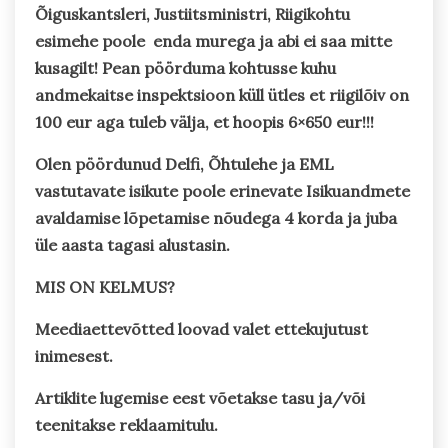
Õiguskantsleri, Justiitsministri, Riigikohtu
esimehe poole enda murega ja abi ei saa mitte
kusagilt! Pean pöörduma kohtusse kuhu
andmekaitse inspektsioon küll ütles et riigilõiv on
100 eur aga tuleb välja, et hoopis 6×650 eur!!!
Olen pöördunud Delfi, Õhtulehe ja EML
vastutavate isikute poole erinevate Isikuandmete
avaldamise lõpetamise nõudega 4 korda ja juba
üle aasta tagasi alustasin.
MIS ON KELMUS?
Meediaettevõtted loovad valet ettekujutust
inimesest.
Artiklite lugemise eest võetakse tasu ja/või
teenitakse reklaamitulu.