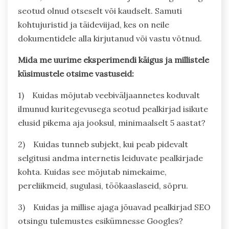
seotud olnud otseselt või kaudselt. Samuti
kohtujuristid ja täideviijad, kes on neile
dokumentidele alla kirjutanud või vastu võtnud.
Mida me uurime eksperimendi käigus ja millistele
küsimustele otsime vastuseid:
1) Kuidas mõjutab veebiväljaannetes koduvalt
ilmunud kuritegevusega seotud pealkirjad isikute
elusid pikema aja jooksul, minimaalselt 5 aastat?
2) Kuidas tunneb subjekt, kui peab pidevalt
selgitusi andma internetis leiduvate pealkirjade
kohta. Kuidas see mõjutab nimekaime,
pereliikmeid, sugulasi, töökaaslaseid, sõpru.
3) Kuidas ja millise ajaga jõuavad pealkirjad SEO
otsingu tulemustes esikümnesse Googles?