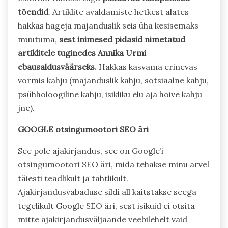
tõendid
. Artiklite avaldamiste hetkest alates
hakkas hageja majanduslik seis üha kesisemaks
muutuma,
sest inimesed pidasid nimetatud
artiklitele tuginedes Annika Urmi
ebausaldusväärseks.
Hakkas kasvama erinevas
vormis kahju (majanduslik kahju, sotsiaalne kahju,
psühholoogiline kahju, isikliku elu aja hõive kahju
jne).
GOOGLE otsingumootori SEO äri
See pole ajakirjandus, see on Google’i
otsingumootori SEO äri, mida tehakse minu arvel
täiesti teadlikult ja tahtlikult.
Ajakirjandusvabaduse sildi all kaitstakse seega
tegelikult Google SEO äri, sest isikuid ei otsita
mitte ajakirjandusväljaande veebilehelt vaid