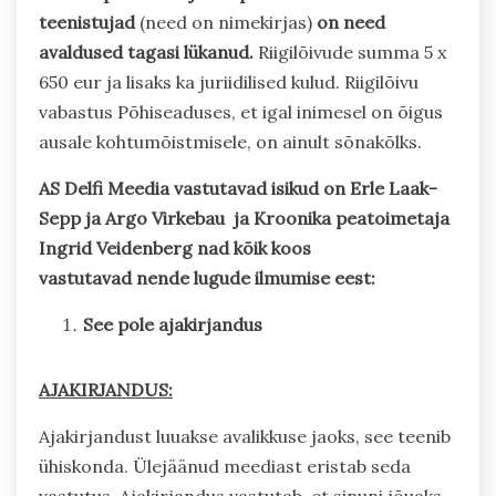
teenistujad
(need on nimekirjas)
on need
avaldused tagasi lükanud.
Riigilõivude summa 5 x
650 eur ja lisaks ka juriidilised kulud. Riigilõivu
vabastus Põhiseaduses, et igal inimesel on õigus
ausale kohtumõistmisele, on ainult sõnakõlks.
AS Delfi Meedia vastutavad isikud on Erle Laak-
Sepp ja Argo Virkebau ja Kroonika peatoimetaja
Ingrid Veidenberg nad kõik koos
vastutavad nende lugude ilmumise eest:
See pole ajakirjandus
AJAKIRJANDUS:
Ajakirjandust luuakse avalikkuse jaoks, see teenib
ühiskonda. Ülejäänud meediast eristab seda
vastutus. Ajakirjandus vastutab, et sinuni jõuaks