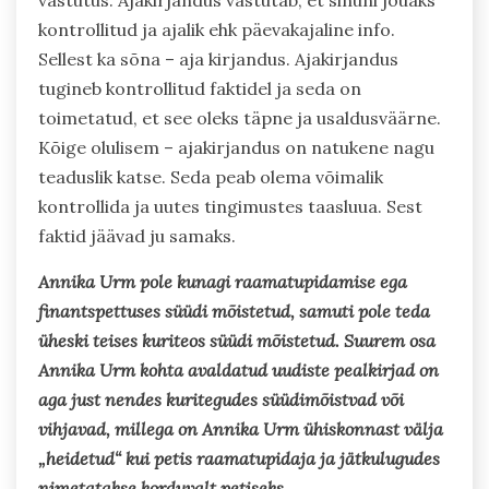
kontrollitud ja ajalik ehk päevakajaline info.
Sellest ka sõna – aja kirjandus. Ajakirjandus
tugineb kontrollitud faktidel ja seda on
toimetatud, et see oleks täpne ja usaldusväärne.
Kõige olulisem – ajakirjandus on natukene nagu
teaduslik katse. Seda peab olema võimalik
kontrollida ja uutes tingimustes taasluua. Sest
faktid jäävad ju samaks.
Annika Urm pole kunagi raamatupidamise ega
finantspettuses süüdi mõistetud, samuti pole teda
üheski teises kuriteos süüdi mõistetud. Suurem osa
Annika Urm kohta avaldatud uudiste pealkirjad on
aga just nendes kuritegudes süüdimõistvad või
vihjavad, millega on Annika Urm ühiskonnast välja
„heidetud“ kui petis raamatupidaja ja jätkulugudes
nimetatakse korduvalt petiseks.