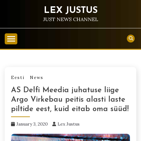
Skip
LEX JUSTUS
to
content
JUST NEWS CHANNEL
Eesti
News
AS Delfi Meedia juhatuse liige
Argo Virkebau peitis alasti laste
piltide eest, kuid eitab oma süüd!
January 3, 2020
Lex Justus