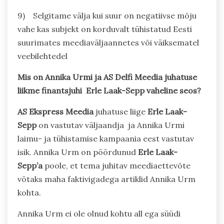
9) Selgitame välja kui suur on negatiivse mõju
vahe kas subjekt on korduvalt tühistatud Eesti
suurimates meediaväljaannetes või väiksematel
veebilehtedel
Mis on Annika Urmi ja AS Delfi Meedia juhatuse
liikme finantsjuhi Erle Laak-Sepp
vaheline seos?
AS Ekspress Meedia
juhatuse liige
Erle Laak-
Sepp
on vastutav väljaandja ja Annika Urmi
laimu- ja tühistamise kampaania eest vastutav
isik. Annika Urm on pöördunud
Erle Laak-
Sepp’a
poole, et tema juhitav meediaettevõte
võtaks maha faktivigadega artiklid Annika Urm
kohta.
Annika Urm ei ole olnud kohtu all ega süüdi