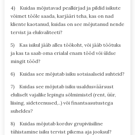
4) Kuidas mõjutavad pealkirjad ja pildid isikute
võimet tööle saada, karjääri teha, kas on nad
kliente kaotanud, kuidas on see mõjutanud nende
tervist ja elukvaliteeti?
5) Kas isikul jääb alles töökoht, või jääb töötuks
ja kas ta saab oma erialal enam tööd või üldse
mingit tööd?
6) Kuidas see mõjutab isiku sotsiaalseid suhteid?
7) Kuidas see mõjutab isiku usaldusväärsust
eluliselt vajalike lepingu sõlmimistel (rent, üür,
liising, sideteenused,..) või finantsasutustega
suheldes?
8) Kuidas mõjutab korduv grupiviisiline
tühistamine isiku tervist pikema aja jooksul?