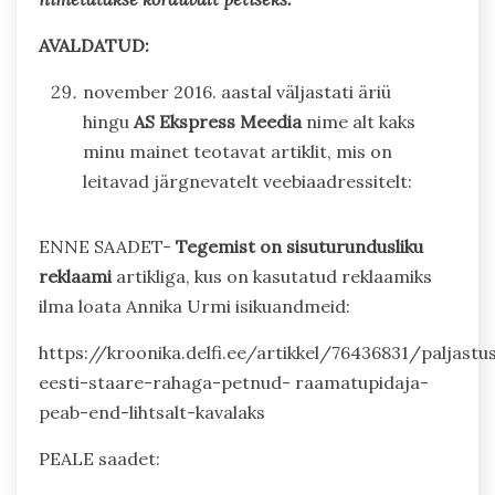
AVALDATUD:
november 2016. aastal väljastati äriü
hingu
AS Ekspress Meedia
nime alt kaks
minu mainet teotavat artiklit, mis on
leitavad järgnevatelt veebiaadressitelt:
ENNE SAADET-
Tegemist on sisuturundusliku
reklaami
artikliga, kus on kasutatud reklaamiks
ilma loata Annika Urmi isikuandmeid:
https://kroonika.delfi.ee/artikkel/76436831/paljastu
eesti-staare-rahaga-petnud- raamatupidaja-
peab-end-lihtsalt-kavalaks
PEALE saadet: