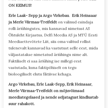
ON KElMUS!
Erle Laak- Sepp ja Argo Virkebau
.
Erik Heinsaar
ja Merle Viirmaa-Treifeldt
on valinud esindaja
rolli äriühingutes, mis kannavad nimetust AS
Õhtuleht Kirjastus, Delfi Meedia AS ja MTÜ Eesti
Meediaettevõtete Liit, siis oma valitud rollist
tulenevalt kannavad ka vastutust selle eest, mida
väljastatakse nimetatud äriühingu nime alt.
Faktiliselt ei saa äriühing ise millegi eest
vastutada, kuna faktipõhiselt on tegu
bioloogiliselt elutu fiktiivse kehaga.
Argo Virkebau, Erle Laak-Sepp, Erik Heinsaar,
Merle Viirmaa-Treifeldt on mõjuvõimsad
meediategelased ja nende seljatagust kindlustab
suur rahakott.