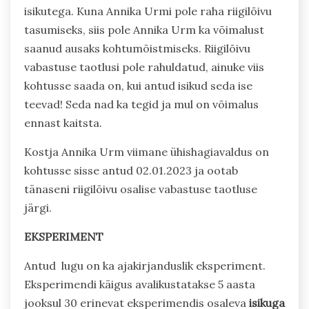
isikutega. Kuna Annika Urmi pole raha riigilõivu
tasumiseks, siis pole Annika Urm ka võimalust
saanud ausaks kohtumõistmiseks. Riigilõivu
vabastuse taotlusi pole rahuldatud, ainuke viis
kohtusse saada on, kui antud isikud seda ise
teevad! Seda nad ka tegid ja mul on võimalus
ennast kaitsta.
Kostja Annika Urm viimane ühishagiavaldus on
kohtusse sisse antud 02.01.2023 ja ootab
tänaseni riigilõivu osalise vabastuse taotluse
järgi.
EKSPERIMENT
Antud lugu on ka ajakirjanduslik eksperiment.
Eksperimendi käigus avalikustatakse 5 aasta
jooksul 30 erinevat eksperimendis osaleva
isikuga