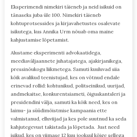
Eksperimendi nimekiri täieneb ja neid isikuid on
tänaseks juba üle 100. Nimekiri täieneb
kohtuprotsessides ja kirjavahetustes osalevate
isikutega, kus Annika Urm nõuab oma maine
kahjustamise lõpetamist.
Alustame eksperimenti advokaatidega,
meediaväljaannete juhatajatega, ajakirjanikega,
pressinõukogu liikmetega. Samuti kuuluvad siia
kõik avalikud teenistujad, kes on võtnud endale
erinevad rollid: kohtunikud, politseinikud, uurijad,
andmekaitse, konkurentsiameti, õiguskantsleri ja
presidendini välja, samuti ka kõik need, kes on
laimu- ja süüdimõistmise kampaania ette
valmistanud, elluviijad ja kes pole suutnud ka seda
kahjutegevust takistada ja lõpetada. Just need
isikud, kes on viimase 12 kuu jooksul kõige sellega