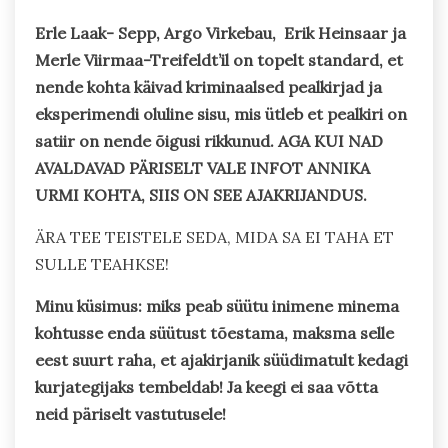
Erle Laak- Sepp, Argo Virkebau, Erik Heinsaar ja
Merle Viirmaa-Treifeldt’il on topelt standard, et
nende kohta käivad kriminaalsed pealkirjad ja
eksperimendi oluline sisu, mis ütleb et pealkiri on
satiir on nende õigusi rikkunud. AGA KUI NAD
AVALDAVAD PÄRISELT VALE INFOT ANNIKA
URMI KOHTA, SIIS ON SEE AJAKRIJANDUS.
ÄRA TEE TEISTELE SEDA, MIDA SA EI TAHA ET
SULLE TEAHKSE!
Minu küsimus: miks peab süütu inimene minema
kohtusse enda süütust tõestama, maksma selle
eest suurt raha, et ajakirjanik süüdimatult kedagi
kurjategijaks tembeldab! Ja keegi ei saa võtta
neid päriselt vastutusele!