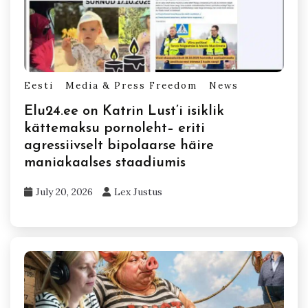
Eesti
Media & Press Freedom
News
Elu24.ee on Katrin Lust’i isiklik
kättemaksu pornoleht– eriti
agressiivselt bipolaarse häire
maniakaalses staadiumis
July 20, 2026
Lex Justus