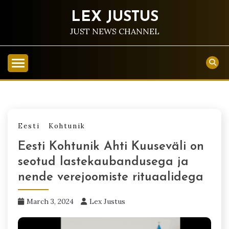
Skip
LEX JUSTUS
to
content
JUST NEWS CHANNEL
Eesti
Kohtunik
Eesti Kohtunik Ahti Kuuseväli on
seotud lastekaubandusega ja
nende verejoomiste rituaalidega
March 3, 2024
Lex Justus