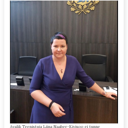
Avalik Teenistuja Liina Naaber-Kivisoo ei tunne