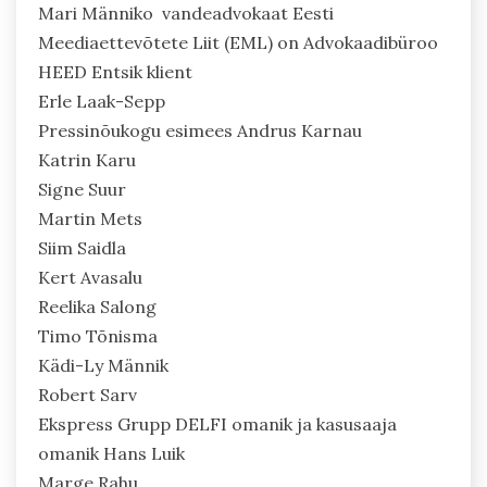
Mari Männiko vandeadvokaat Eesti
Meediaettevõtete Liit (EML) on Advokaadibüroo
HEED Entsik klient
Erle Laak-Sepp
Pressinõukogu esimees Andrus Karnau
Katrin Karu
Signe Suur
Martin Mets
Siim Saidla
Kert Avasalu
Reelika Salong
Timo Tõnisma
Kädi-Ly Männik
Robert Sarv
Ekspress Grupp DELFI omanik ja kasusaaja
omanik Hans Luik
Marge Rahu