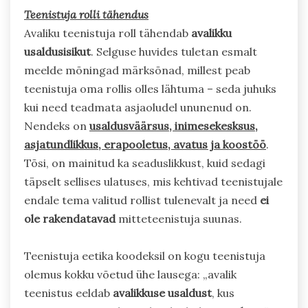
Teenistuja rolli tähendus
Avaliku teenistuja roll tähendab
avalikku
usaldusisikut
. Selguse huvides tuletan esmalt
meelde mõningad märksõnad, millest peab
teenistuja oma rollis olles lähtuma – seda juhuks
kui need teadmata asjaoludel ununenud on.
Nendeks on
usaldusväärsus, inimesekesksus,
asjatundlikkus, erapooletus, avatus ja koostöö
.
Tõsi, on mainitud ka seaduslikkust, kuid sedagi
täpselt sellises ulatuses, mis kehtivad teenistujale
endale tema valitud rollist tulenevalt ja need
ei
ole rakendatavad
mitteteenistuja suunas.
Teenistuja eetika koodeksil on kogu teenistuja
olemus kokku võetud ühe lausega: „avalik
teenistus eeldab
avalikkuse usaldust
, kus