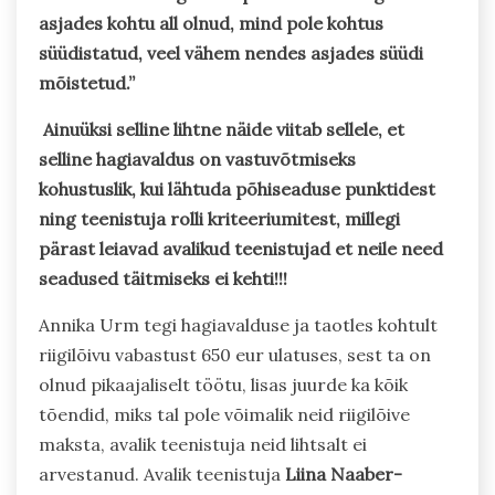
asjades kohtu all olnud, mind pole kohtus
süüdistatud, veel vähem nendes asjades süüdi
mõistetud.”
Ainuüksi selline lihtne näide viitab sellele, et
selline hagiavaldus on vastuvõtmiseks
kohustuslik, kui lähtuda põhiseaduse punktidest
ning teenistuja rolli kriteeriumitest, millegi
pärast leiavad avalikud teenistujad et neile need
seadused täitmiseks ei kehti!!!
Annika Urm tegi hagiavalduse ja taotles kohtult
riigilõivu vabastust 650 eur ulatuses, sest ta on
olnud pikaajaliselt töötu, lisas juurde ka kõik
tõendid, miks tal pole võimalik neid riigilõive
maksta, avalik teenistuja neid lihtsalt ei
arvestanud. Avalik teenistuja
Liina Naaber-