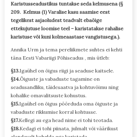
Karistusseadustikus tuntakse seda kelmusena (§
209. Kelmus (1) Varalise kasu saamise eest
tegelikest asjaoludest teadvalt ebaõige
ettekujutuse loomise teel – karistatakse rahalise
karistuse või kuni kolmeaastase vangistusega.).
Annika Urm ja tema pereliikmete suhtes ei kehti
täna Eesti Vabariigi Põhiseadus , mis ütleb:
§13.
Igaühel on õigus riigi ja seaduse kaitsele.
§14.
Õiguste ja vabaduste tagamine on
seadusandliku, täidesaatva ja kohtuvõimu ning
kohalike omavalitsuste kohustus.
§15.
Igaühel on õigus pöörduda oma õiguste ja
vabaduste rikkumise korral kohtusse.
§17.
Kellegi au ega head nime ei tohi teotada.
§18.
Kedagi ei tohi piinata, julmalt või väärikust
alandavalt kohelda ega karistada.