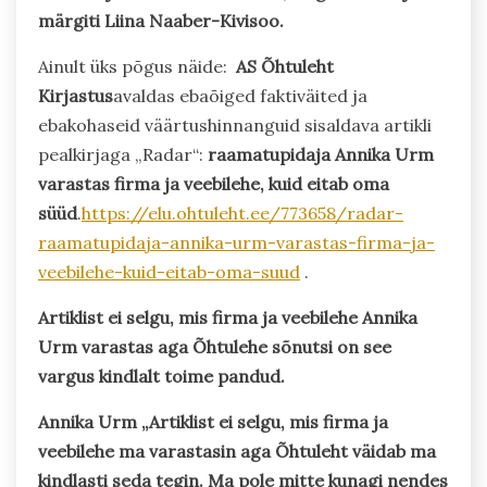
märgiti Liina Naaber-Kivisoo.
Ainult üks põgus näide:
AS Õhtuleht
Kirjastus
avaldas ebaõiged faktiväited ja
ebakohaseid väärtushinnanguid sisaldava artikli
pealkirjaga „Radar“:
raamatupidaja Annika Urm
varastas firma ja veebilehe,
kuid eitab oma
süüd
.
https://elu.ohtuleht.ee/773658/radar-
raamatupidaja-annika-urm-varastas-firma-ja-
veebilehe-kuid-eitab-oma-suud
.
Artiklist ei selgu, mis firma ja veebilehe Annika
Urm varastas aga Õhtulehe sõnutsi on see
vargus kindlalt toime pandud.
Annika Urm „Artiklist ei selgu, mis firma ja
veebilehe ma varastasin aga Õhtuleht väidab ma
kindlasti seda tegin. Ma pole mitte kunagi nendes