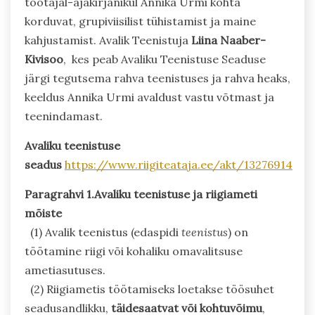
töötajal-ajakirjanikul Annika Urmi kohta
korduvat, grupiviisilist tühistamist ja maine
kahjustamist. Avalik Teenistuja
Liina Naaber-
Kivisoo
, kes peab Avaliku Teenistuse Seaduse
järgi tegutsema rahva teenistuses ja rahva heaks,
keeldus Annika Urmi avaldust vastu võtmast ja
teenindamast.
Avaliku teenistuse
seadus
https://www.riigiteataja.ee/akt/13276914
Paragrahvi 1.Avaliku teenistuse ja riigiameti
mõiste
(1) Avalik teenistus (edaspidi
teenistus
) on
töötamine riigi või kohaliku omavalitsuse
ametiasutuses.
(2) Riigiametis töötamiseks loetakse töösuhet
seadusandlikku,
täidesaatvat või kohtuvõimu
,