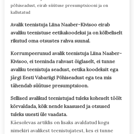
põhiseadust, eirab süütuse presumptsiooni ja on
kallutatud
Avalik teenistuja Liina Naaber-Kivisoo eirab
avaliku teenistuse eetikakoodeksi ja on kõlbeliselt
rikutud oma otsustes rahva suunal.
Korrumpeerunud avalik teenistuja Liina Naaber-
Kivisoo, ei teeninda rahvast õiglaselt, ei tunne
avaliku teenistuja seadust, eetika koodeksit ega
järgi Eesti Vabariigi Põhiseadust ega tea mis
tähendab süütuse presumptsioon.
Sellised avalikud teenistujad tuleks koheselt töölt
kõrvaldada, kõik nende kaasused ja otsused
tuleks uuesti üle vaadata.
Käesolevas artiklis on lisaks avaldatud kogu
nimekiri avalikest teenistujatest, kes ei tunne