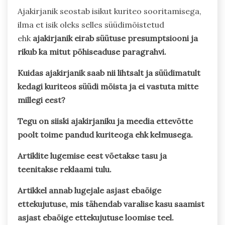
Ajakirjanik seostab isikut kuriteo sooritamisega,
ilma et isik oleks selles süüdimõistetud
ehk
ajakirjanik eirab süütuse presumptsiooni ja
rikub ka mitut põhiseaduse paragrahvi.
Kuidas ajakirjanik saab nii lihtsalt ja süüdimatult
kedagi kuriteos süüdi mõista ja ei vastuta mitte
millegi eest?
Tegu on siiski ajakirjaniku ja meedia ettevõtte
poolt toime pandud kuriteoga ehk kelmusega.
Artiklite lugemise eest võetakse tasu ja
teenitakse reklaami tulu.
Artikkel annab lugejale asjast ebaõige
ettekujutuse, mis tähendab varalise kasu saamist
asjast ebaõige ettekujutuse loomise teel.