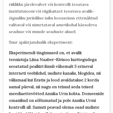
riiklikku järelevalvet või kontrolli teostava
institutsiooni või riigikaitset teostava avalik-
õigusliku juriidilise isiku koosseisus ettenähtud
valitaval või nimetataval ametikohal käesoleva
seaduse või muude seaduste alusel.
Suur ajakirjanduslik eksperiment:
Eksperimendi tingimused on, et avalik
teenistuja Liina Naaber-Kivisoo kuritegudega
seostatud pealkiri ilmub vähemalt 5 erineval
interneti veebilehel, uudiste kanalis, blogides, nii
välismaal kui Eestis ja lood avaldatakse 2 korda
samal päeval, nii nagu on teinud seda teised
meediaettevõtted Annika Urm kohta. Domeenide
omanikud on sõltumatud ja pole Annika Urmi
kontrolli all. Samuti peavad olema osad uudiste