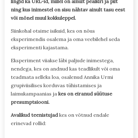
lingid ka URL-id, millel on ainult pealkiri ja pilt
ning kus inimestel on sisu nähtav ainult tasu eest
või mõnel muul kokkuleppel.
Siinkohal otsime isikuid, kes on nõus
eksperimendis osalema ja oma veebilehel seda
eksperimenti kajastama.
Eksperiment viiakse läbi paljude inimestega,
nendega, kes on andnud kas teadlikult või oma
teadmata selleks loa, osalenud Annika Urmi
grupiviisilises korduvas tühistamises ja
laimukampaanias ja
kes on eiranud süütuse
presumptsiooni.
Avalikud teenistujad
kes on võtnud endale
erinevad rollid: