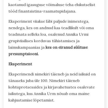
kaotanud igasuguse võimaluse teha elukutselist
tööd finantsistina-raamatupidajana.
Eksperiment viiakse läbi paljude inimestega,
nendega, kes on andnud kas teadlikult või oma
teadmata selleks loa, osalenud Annika Urmi
grupiviisilises korduvas tühistamises ja
laimukampaanias ja
kes on eiranud süütuse
presumptsiooni.
Eksperiment
Eksperimendi nimekiri täieneb ja neid isikuid on
tänaseks juba üle 100. Nimekiri täieneb
kohtuprotsessides ja kirjavahetustes osalevate
isikutega, kus Annika Urm nõuab oma maine
kahjustamise lõpetamist.