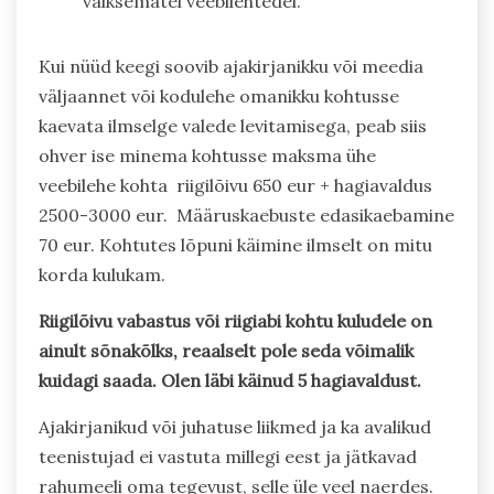
väiksematel veebilehtedel.
Kui nüüd keegi soovib ajakirjanikku või meedia
väljaannet või kodulehe omanikku kohtusse
kaevata ilmselge valede levitamisega, peab siis
ohver ise minema kohtusse maksma ühe
veebilehe kohta riigilõivu 650 eur + hagiavaldus
2500-3000 eur. Määruskaebuste edasikaebamine
70 eur. Kohtutes lõpuni käimine ilmselt on mitu
korda kulukam.
Riigilõivu vabastus või riigiabi kohtu kuludele on
ainult sõnakõlks, reaalselt pole seda võimalik
kuidagi saada. Olen läbi käinud 5 hagiavaldust.
Ajakirjanikud või juhatuse liikmed ja ka avalikud
teenistujad ei vastuta millegi eest ja jätkavad
rahumeeli oma tegevust, selle üle veel naerdes.