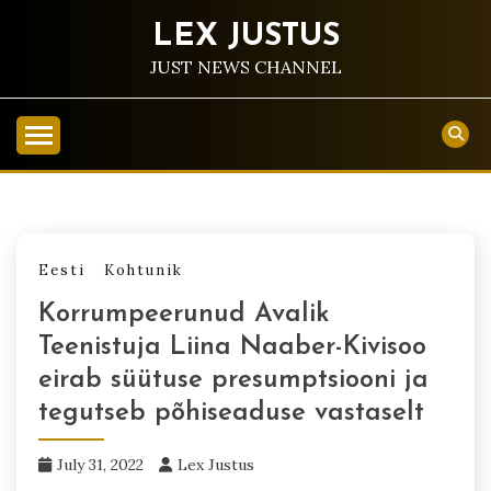
Skip
LEX JUSTUS
to
content
JUST NEWS CHANNEL
Eesti
Kohtunik
Korrumpeerunud Avalik
Teenistuja Liina Naaber-Kivisoo
eirab süütuse presumptsiooni ja
tegutseb põhiseaduse vastaselt
July 31, 2022
Lex Justus