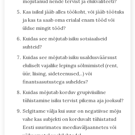
mõjutanud nende tervist ja elukvaliteeti?
Kas isikul jääb alles töökoht, või jääb töötuks
ja kas ta saab oma erialal enam tööd või
üldse mingit tööd?
Kuidas see mõjutab isiku sotsiaalseid
suhteid?
Kuidas see mõjutab isiku usaldusväärsust
eluliselt vajalike lepingu sõlmimistel (rent,
üür, liising, sideteenused,..) või
finantsasutustega suheldes?
Kuidas mõjutab korduv grupiviisiline
tühistamine isiku tervist pikema aja jooksul?
Selgitame välja kui suur on negatiivse mõju
vahe kas subjekti on korduvalt tühistatud
Eesti suurimates meediaväljaannetes või