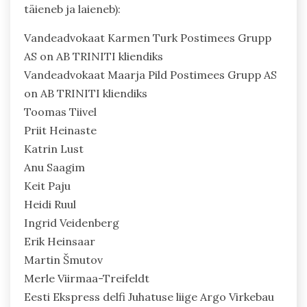
täieneb ja laieneb):
Vandeadvokaat Karmen Turk Postimees Grupp
AS on AB TRINITI kliendiks
Vandeadvokaat Maarja Pild Postimees Grupp AS
on AB TRINITI kliendiks
Toomas Tiivel
Priit Heinaste
Katrin Lust
Anu Saagim
Keit Paju
Heidi Ruul
Ingrid Veidenberg
Erik Heinsaar
Martin Šmutov
Merle Viirmaa-Treifeldt
Eesti Ekspress delfi Juhatuse liige Argo Virkebau