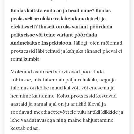
Kuidas kaitsta enda au ja head nime? Kuidas
peaks sellise olukorra lahendama kiirelt ja
efektiivselt?
Ilmselt on üks variant pöörduda
politseisse või teine variant pöörduda
Andmekaitse Inspektsioon.
Jällegi, olen mõlemad
protsessid läbi teinud ja kahjuks tänasel päeval ei
toimi kumbki.
Mõlemad asutused soovitavad pöörduda
kohtusse, mis tähendab palju rahakulu, aega ja
tulemus on kõike muud kui võit või enese au ja
hea nime kaitsmine. Kohtuprotsessid kestavad
aastaid ja samal ajal on ju artiklid üleval ja
toodavad meediaettevõttele tulu artikli klikkide ja
lehe vaadatavusega ning maine kahjustamine
kestab edasi.