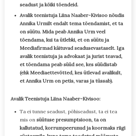
seadust ja kõiki tõendeid.
Avalik teenistuja Liina Naaber-Kivisoo nõudis
Annika Urmilt endalt tema tõendamist, et ta
on süütu. Mida peab Annika Urm veel
tõendama, kui ta ütlebki, et on süütu ja
Meediafirmad käituvad seadusevastaselt. Iga
avalik teenistuja ja advokaat ja jurist teavad,
et tõendama peab süüd see, kes süüdistab
(ehk Meediaettevõtted, kes ütlevad avalikult,
et Annika Urm on petis, varas ja tüssab).
Avalik Teenistuja Liina Naaber-Kivisoo:
Ta ei tunne seadust, põhiseadust, ta ei tea
mis on
süütuse presumptsioon, ta on
kallutatud, korrumpeerunud ja koormaks riigi