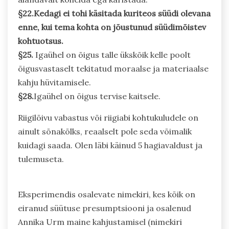
§22.Kedagi ei tohi käsitada kuriteos süüdi olevana
enne, kui tema kohta on jõustunud süüdimõistev
kohtuotsus.
§25.
Igaühel on õigus talle ükskõik kelle poolt
õigusvastaselt tekitatud moraalse ja materiaalse
kahju hüvitamisele.
§28.
Igaühel on õigus tervise kaitsele.
Riigilõivu vabastus või riigiabi kohtukuludele on
ainult sõnakõlks, reaalselt pole seda võimalik
kuidagi saada. Olen läbi käinud 5 hagiavaldust ja
tulemuseta.
Eksperimendis osalevate nimekiri, kes kõik on
eiranud süütuse presumptsiooni ja osalenud
Annika Urm maine kahjustamisel (nimekiri