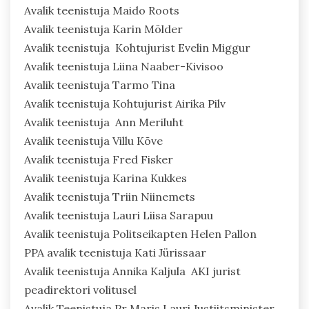
Avalik teenistuja Maido Roots
Avalik teenistuja Karin Mölder
Avalik teenistuja Kohtujurist Evelin Miggur
Avalik teenistuja Liina Naaber-Kivisoo
Avalik teenistuja Tarmo Tina
Avalik teenistuja Kohtujurist Airika Pilv
Avalik teenistuja Ann Meriluht
Avalik teenistuja Villu Kõve
Avalik teenistuja Fred Fisker
Avalik teenistuja Karina Kukkes
Avalik teenistuja Triin Niinemets
Avalik teenistuja Lauri Liisa Sarapuu
Avalik teenistuja Politseikapten Helen Pallon
PPA avalik teenistuja Kati Jürissaar
Avalik teenistuja Annika Kaljula AKI jurist
peadirektori volitusel
Avalik Teenistuja Pr Maris Lauri Justiitsminister