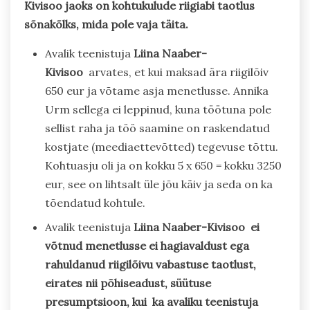
Kivisoo jaoks on kohtukulude riigiabi taotlus
sõnakõlks, mida pole vaja täita.
Avalik teenistuja
Liina Naaber-
Kivisoo
arvates, et kui maksad ära riigilõiv
650 eur ja võtame asja menetlusse. Annika
Urm sellega ei leppinud, kuna töötuna pole
sellist raha ja töö saamine on raskendatud
kostjate (meediaettevõtted) tegevuse tõttu.
Kohtuasju oli ja on kokku 5 x 650 = kokku 3250
eur, see on lihtsalt üle jõu käiv ja seda on ka
tõendatud kohtule.
Avalik teenistuja
Liina Naaber-Kivisoo ei
võtnud menetlusse ei hagiavaldust ega
rahuldanud riigilõivu vabastuse taotlust,
eirates nii põhiseadust, süütuse
presumptsioon, kui ka avaliku teenistuja