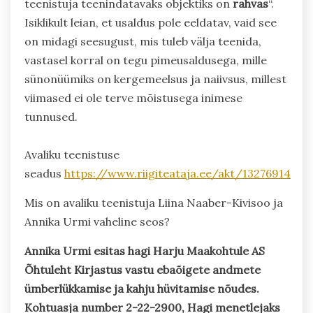
teenistuja teenindatavaks objektiks on
rahvas
“.
Isiklikult leian, et usaldus pole eeldatav, vaid see
on midagi seesugust, mis tuleb välja teenida,
vastasel korral on tegu pimeusaldusega, mille
sünonüümiks on kergemeelsus ja naiivsus, millest
viimased ei ole terve mõistusega inimese
tunnused.
Avaliku teenistuse
seadus
https://www.riigiteataja.ee/akt/13276914
Mis on avaliku teenistuja Liina Naaber-Kivisoo ja
Annika Urmi vaheline seos?
Annika Urmi esitas hagi Harju Maakohtule AS
Õhtuleht Kirjastus vastu ebaõigete andmete
ümberlükkamise ja kahju hüvitamise nõudes.
Kohtuasja number 2-22-2900, Hagi menetlejaks