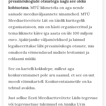
pressinõukogude otsustega nagu see oleks
kohtuotsus.
MTÜ liikmeteks on aga nende
samade meediaväljaannete ninamehed. MTÜ
Meediaettevõtete Liit on täielik kuritegelik
organisatsioon, mis on hästi organiseeritud ja
tema liikmete käive iga aasta on üle 100 miljoni
euro. Ajakirjanike väljamõeldised ja laimud
legaliseeritakse läbi pressinõukogu otsuste, mis
omakorda võimendavad uudiste levitamist ja
reklaami müüki.
See on kartelli kokkulepe, millest aga
konkurentsiamet pole aru saanud, et see on uut
moodi võimukartell. Konkurentsiametile on ka
tehtud avaldus.
Just sellise Eesti Meediaettevõtete Liidu tegevuse
või tegevusetuse tulemusel on Annika Urm