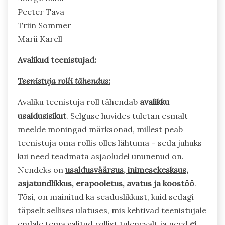
Peeter Tava
Triin Sommer
Marii Karell
Avalikud teenistujad:
Teenistuja rolli tähendus:
Avaliku teenistuja roll tähendab
avalikku
usaldusisikut
. Selguse huvides tuletan esmalt
meelde mõningad märksõnad, millest peab
teenistuja oma rollis olles lähtuma – seda juhuks
kui need teadmata asjaoludel ununenud on.
Nendeks on
usaldusväärsus, inimesekesksus,
asjatundlikkus, erapooletus, avatus ja koostöö
.
Tõsi, on mainitud ka seaduslikkust, kuid sedagi
täpselt sellises ulatuses, mis kehtivad teenistujale
endale tema valitud rollist tulenevalt ja need
ei