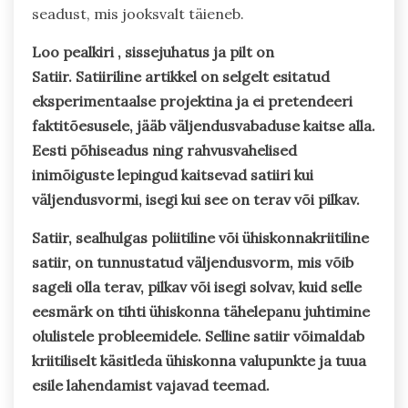
seadust, mis jooksvalt täieneb.
Loo pealkiri , sissejuhatus ja pilt on
Satiir. Satiiriline artikkel on selgelt esitatud
eksperimentaalse projektina ja ei pretendeeri
faktitõesusele, jääb väljendusvabaduse kaitse alla.
Eesti põhiseadus ning rahvusvahelised
inimõiguste lepingud kaitsevad satiiri kui
väljendusvormi, isegi kui see on terav või pilkav.
Satiir, sealhulgas poliitiline või ühiskonnakriitiline
satiir, on tunnustatud väljendusvorm, mis võib
sageli olla terav, pilkav või isegi solvav, kuid selle
eesmärk on tihti ühiskonna tähelepanu juhtimine
olulistele probleemidele. Selline satiir võimaldab
kriitiliselt käsitleda ühiskonna valupunkte ja tuua
esile lahendamist vajavad teemad.