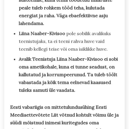
süsteemile, kuna tema toodetud määruste
peale tuleb rohkem tööd teha, kulutada
energiat ja raha. Väga ebaefektiivne asju
lahendama.
Liina Naaber-Kivisoo
pole sobilik avalikuks
teenistujaks, ta ei teeni rahva huve vaid
teenib kellegi teise või oma isiklikke huve.
Avalik Teenistuja Liina Naaber-Kivisoo ei sobi
oma ametikohale, kuna ei tunne seadust, on
kallutatud ja korrumpeerunud. Ta tuleb töölt
vabastada ja kõik tema eelnevad kaasused
tuleks samuti üle vaadata.
Eesti vabariigis on mittetulundusühing Eesti
Meediaettevõtete Liit võtnud kohtult võimu üle ja
süüdi mõistnud inimesi kuritegudes oma