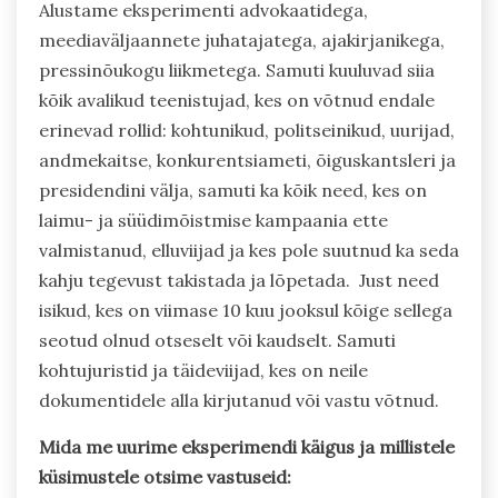
Alustame eksperimenti advokaatidega,
meediaväljaannete juhatajatega, ajakirjanikega,
pressinõukogu liikmetega. Samuti kuuluvad siia
kõik avalikud teenistujad, kes on võtnud endale
erinevad rollid: kohtunikud, politseinikud, uurijad,
andmekaitse, konkurentsiameti, õiguskantsleri ja
presidendini välja, samuti ka kõik need, kes on
laimu- ja süüdimõistmise kampaania ette
valmistanud, elluviijad ja kes pole suutnud ka seda
kahju tegevust takistada ja lõpetada. Just need
isikud, kes on viimase 10 kuu jooksul kõige sellega
seotud olnud otseselt või kaudselt. Samuti
kohtujuristid ja täideviijad, kes on neile
dokumentidele alla kirjutanud või vastu võtnud.
Mida me uurime eksperimendi käigus ja millistele
küsimustele otsime vastuseid: