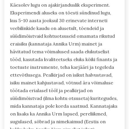
Käesolev lugu on ajakirjanduslik eksperiment.
Eksperimendi aluseks on tõesti sündinud lugu,
kus 5-10 aasta jooksul 30 erinevate interneti
veebilinkide kaudu on alusetult, tõendeid ja
süüdimõistvaid kohtuotsuseid omamata rikutud
eraisiku (kannataja Annika Urm) mainet ja
hävitatud tema võimalused saada elukutselist
tööd, kasutada kvaliteetseks eluks kõiki finants ja
toetuste instrumente, teha karjääri ja tegeleda
ettevõtlusega. Pealkirjad on isikut halvustavad,
isiku mainet kahjustavad, võtnud ära võimaluse
töötada erialasel tööl ja pealkirjad on
süüdimõistvad (ilma kohtu otsuseta) kuritegudes,
mida kannataja pole korda saatnud. Kannatajaks
on lisaks ka Annika Urm lapsed, pereliikmed,
sugulased, sõbrad ja nimekaimud (Eestis on