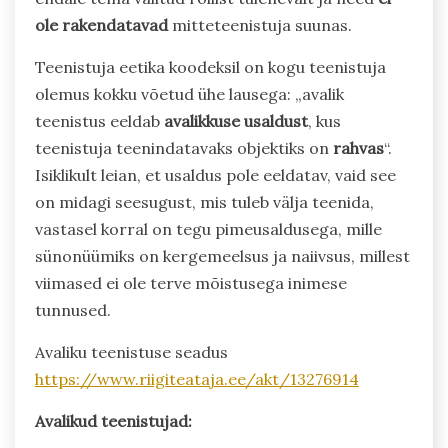
ole rakendatavad
mitteteenistuja suunas.
Teenistuja eetika koodeksil on kogu teenistuja
olemus kokku võetud ühe lausega: „avalik
teenistus eeldab
avalikkuse usaldust
, kus
teenistuja teenindatavaks objektiks on
rahvas
“.
Isiklikult leian, et usaldus pole eeldatav, vaid see
on midagi seesugust, mis tuleb välja teenida,
vastasel korral on tegu pimeusaldusega, mille
sünonüümiks on kergemeelsus ja naiivsus, millest
viimased ei ole terve mõistusega inimese
tunnused.
Avaliku teenistuse seadus
https://www.riigiteataja.ee/akt/13276914
Avalikud teenistujad: