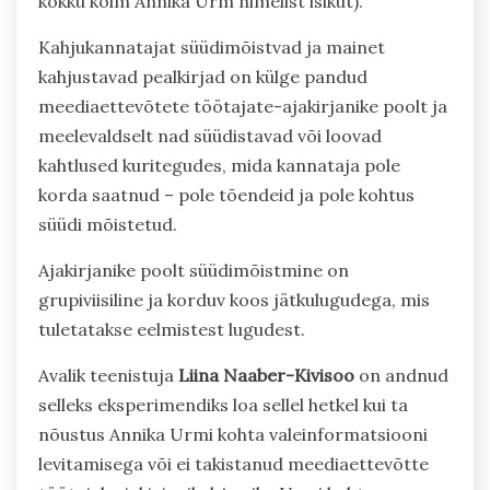
kokku kolm Annika Urm nimelist isikut).
Kahjukannatajat süüdimõistvad ja mainet
kahjustavad pealkirjad on külge pandud
meediaettevõtete töötajate-ajakirjanike poolt ja
meelevaldselt nad süüdistavad või loovad
kahtlused kuritegudes, mida kannataja pole
korda saatnud – pole tõendeid ja pole kohtus
süüdi mõistetud.
Ajakirjanike poolt süüdimõistmine on
grupiviisiline ja korduv koos jätkulugudega, mis
tuletatakse eelmistest lugudest.
Avalik teenistuja
Liina Naaber-Kivisoo
on andnud
selleks eksperimendiks loa sellel hetkel kui ta
nõustus Annika Urmi kohta valeinformatsiooni
levitamisega või ei takistanud meediaettevõtte