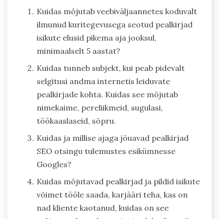
Kuidas mõjutab veebiväljaannetes koduvalt
ilmunud kuritegevusega seotud pealkirjad
isikute elusid pikema aja jooksul,
minimaalselt 5 aastat?
Kuidas tunneb subjekt, kui peab pidevalt
selgitusi andma internetis leiduvate
pealkirjade kohta. Kuidas see mõjutab
nimekaime, pereliikmeid, sugulasi,
töökaaslaseid, sõpru.
Kuidas ja millise ajaga jõuavad pealkirjad
SEO otsingu tulemustes esikümnesse
Googles?
Kuidas mõjutavad pealkirjad ja pildid isikute
võimet tööle saada, karjääri teha, kas on
nad kliente kaotanud, kuidas on see