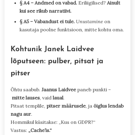
§ A4 – Andmed on vabad.
Eriliigilised?
Ainult
kui see rikub narratiivi.
§ A5 – Vabandust ei tule.
Unustamine
on
kasutaja poolne funktsioon, mitte kohtu oma.
Kohtunik Janek Laidvee
lõputseen: pulber, pitsat ja
pitser
Õhtu saabub.
Jaanus Laidvee
paneb punkti –
mitte lauses
, vaid
laual
.
Pitsat templile,
pitser määrusele
, ja
õiglus lendab
nagu aur
.
Hommikul küsitakse: „Kus on GDPR?“
Vastus:
„Cache’is.“