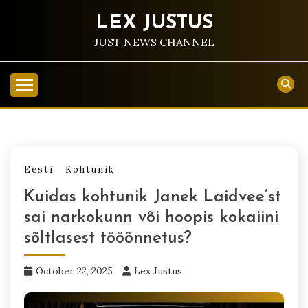
Skip
LEX JUSTUS
to
content
JUST NEWS CHANNEL
Eesti
Kohtunik
Kuidas kohtunik Janek Laidvee’st
sai narkokunn või hoopis kokaiini
sõltlasest tööõnnetus?
October 22, 2025
Lex Justus