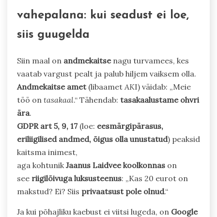
vahepalana: kui seadust ei loe,
siis guugelda
Siin maal on
andmekaitse
nagu turvamees, kes
vaatab vargust pealt ja palub hiljem vaiksem olla.
Andmekaitse amet
(libaamet
AK
I) väidab: „Meie
töö on
tasakaal
.“ Tähendab:
tasakaalustame ohvri
ära
.
GDPR art 5, 9, 17
(loe:
eesmärgipärasus,
eriliigilised andmed, õigus olla unustatud
) peaksid
kaitsma inimest,
aga kohtunik
Jaanus Laidvee koolkonnas
on
see
riigilõivuga luksusteenus
: „Kas 20 eurot on
makstud? Ei? Siis
privaatsust pole olnud
.“
Ja kui põhajliku kaebust ei viitsi lugeda, on
Google