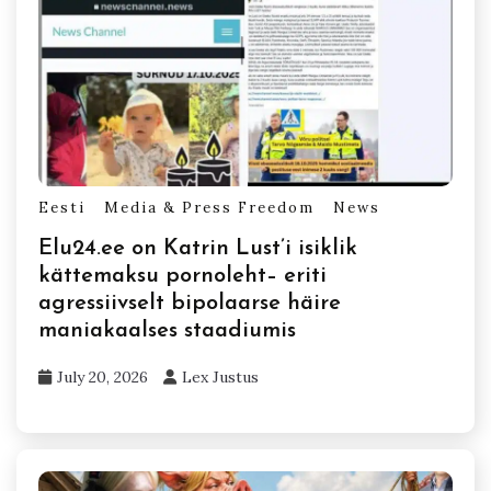
Eesti
Media & Press Freedom
News
Elu24.ee on Katrin Lust’i isiklik
kättemaksu pornoleht– eriti
agressiivselt bipolaarse häire
maniakaalses staadiumis
July 20, 2026
Lex Justus