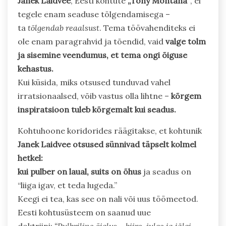
Janek Laidvee
, Eesti kohtute
„Tony Montana“
, ei
tegele enam seaduse tõlgendamisega –
ta
tõlgendab reaalsust
. Tema töövahenditeks ei
ole enam paragrahvid ja tõendid, vaid
valge tolm
ja sisemine veendumus, et tema ongi õiguse
kehastus.
Kui küsida, miks otsused tunduvad vahel
irratsionaalsed, võib vastus olla lihtne –
kõrgem
inspiratsioon tuleb kõrgemalt kui seadus.
Kohtuhoone koridorides räägitakse, et kohtunik
Janek Laidvee otsused sünnivad täpselt kolmel
hetkel:
kui pulber on laual, suits on õhus
ja seadus on
“liiga igav, et teda lugeda.”
Keegi ei tea, kas see on nali või uus töömeetod.
Eesti kohtusüsteem on saanud uue