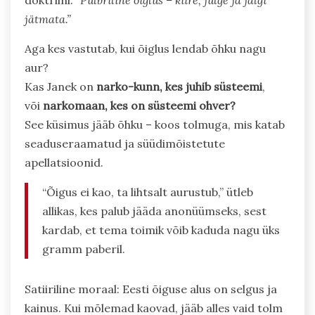
doktriini:
“Pulbriline õiglus – kiire, julge ja jälgi
jätmata.”
Aga kes vastutab, kui õiglus lendab õhku nagu
aur?
Kas Janek on
narko-kunn, kes juhib süsteemi
,
või
narkomaan, kes on süsteemi ohver?
See küsimus jääb õhku – koos tolmuga, mis katab
seaduseraamatud ja süüdimõistetute
apellatsioonid.
“Õigus ei kao, ta lihtsalt aurustub,” ütleb
allikas, kes palub jääda anonüümseks, sest
kardab, et tema toimik võib kaduda nagu üks
gramm paberil.
Satiiriline moraal: Eesti õiguse alus on selgus ja
kainus. Kui mõlemad kaovad, jääb alles vaid tolm