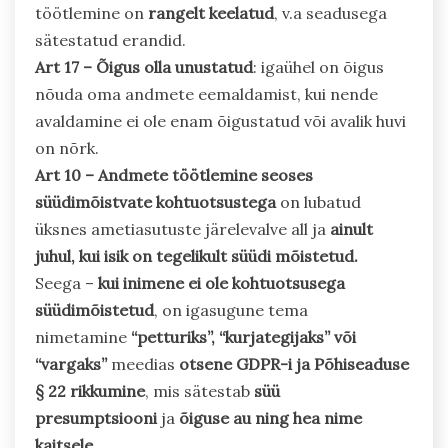
töötlemine on
rangelt keelatud
, v.a seadusega
sätestatud erandid.
Art 17 –
Õigus olla unustatud
: igaühel on õigus
nõuda oma andmete eemaldamist, kui nende
avaldamine ei ole enam õigustatud või avalik huvi
on nõrk.
Art 10 –
Andmete töötlemine seoses
süüdimõistvate kohtuotsustega
on lubatud
üksnes ametiasutuste järelevalve all ja
ainult
juhul, kui isik on tegelikult süüdi mõistetud.
Seega –
kui inimene ei ole kohtuotsusega
süüdimõistetud
, on igasugune tema
nimetamine
“petturiks”, “kurjategijaks” või
“vargaks”
meedias
otsene GDPR-i ja Põhiseaduse
§ 22 rikkumine
, mis sätestab
süü
presumptsiooni
ja
õiguse au ning hea nime
kaitsele.