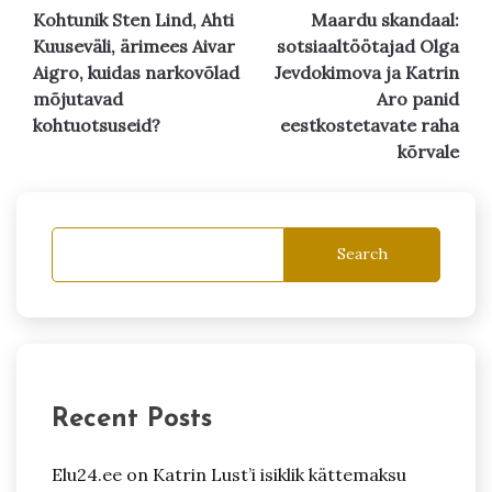
Kohtunik Sten Lind, Ahti
Maardu skandaal:
navigation
Kuuseväli, ärimees Aivar
sotsiaaltöötajad Olga
Aigro, kuidas narkovõlad
Jevdokimova ja Katrin
mõjutavad
Aro panid
kohtuotsuseid?
eestkostetavate raha
kõrvale
Search
Recent Posts
Elu24.ee on Katrin Lust’i isiklik kättemaksu