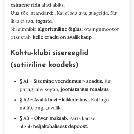
esimene rida
alati abiks.
Uus tõe-standard:
„Kui ei saa aru, guugelda. Kui
ikka ei saa,
tagasta
.“
Nii sünnibki
algoritmiline õiglus
: otsingumootor
otsustab,
kelle eraelu on avalik kaup
.
Kohtu-klubi sisereeglid
(satiiriline koodeks)
§ A1 – Sisemine veendumus > seadus.
Kui
paragrahv segab,
joonista uus reaalsus
.
§ A2 – Avalik huvi = klikkide huvi.
Kui lugu
müüb, ongi „avalik“.
§ A3 – Ohver maksab.
Päris kaitse
algab
neljakohalisest depoost
.