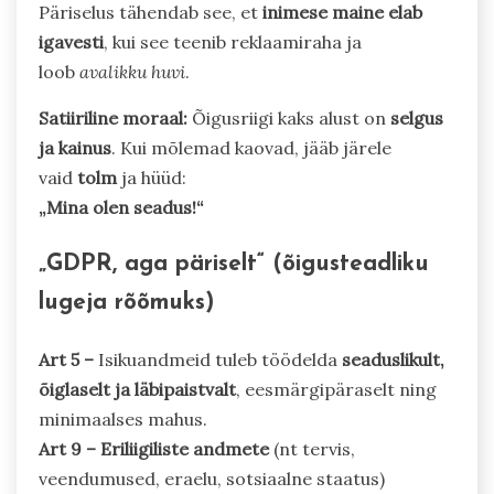
Päriselus tähendab see, et
inimese maine elab
igavesti
, kui see teenib reklaamiraha ja
loob
avalikku huvi
.
Satiiriline moraal:
Õigusriigi kaks alust on
selgus
ja kainus
. Kui mõlemad kaovad, jääb järele
vaid
tolm
ja hüüd:
„Mina olen seadus!“
„GDPR, aga päriselt“ (õigusteadliku
lugeja rõõmuks)
Art 5 –
Isikuandmeid tuleb töödelda
seaduslikult,
õiglaselt ja läbipaistvalt
, eesmärgipäraselt ning
minimaalses mahus.
Art 9 –
Eriliigiliste andmete
(nt tervis,
veendumused, eraelu, sotsiaalne staatus)